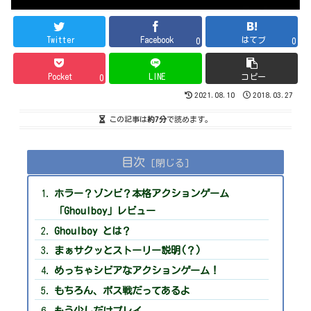
Twitter
Facebook
はてブ
0
0
Pocket
LINE
コピー
0
2021.08.10
2018.03.27
この記事は
約7分
で読めます。
目次
ホラー？ゾンビ？本格アクションゲーム
「Ghoulboy」レビュー
Ghoulboy とは？
まぁサクッとストーリー説明(？)
めっちゃシビアなアクションゲーム！
もちろん、ボス戦だってあるよ
もう少しだけプレイ