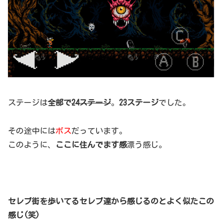
ステージは
全部で
24ステージ
。
23ステージ
でした。
その途中には
ボス
だっています。
このように、
ここに住んでます感
漂う感じ。
セレブ街を歩いてるセレブ達から感じるのとよく似たこの
感じ(笑)