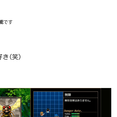
能
です
き(笑)