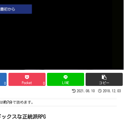
Pocket
LINE
コピー
0
0
2021.08.10
2018.12.03
は
約7分
で読めます。
ックスな正統派RPG