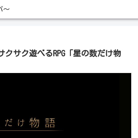
パ～
クサク遊べるRPG「星の数だけ物