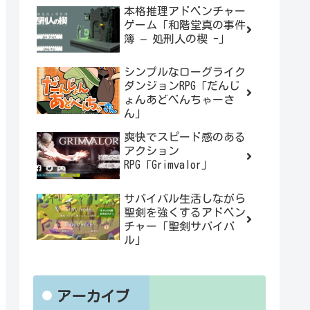
本格推理アドベンチャー
ゲーム「和階堂真の事件
簿 – 処刑人の楔 -」
シンプルなローグライク
ダンジョンRPG「だんじ
ょんあどべんちゃーさ
ん」
爽快でスピード感のある
アクション
RPG「Grimvalor」
サバイバル生活しながら
聖剣を強くするアドベン
チャー「聖剣サバイバ
ル」
アーカイブ