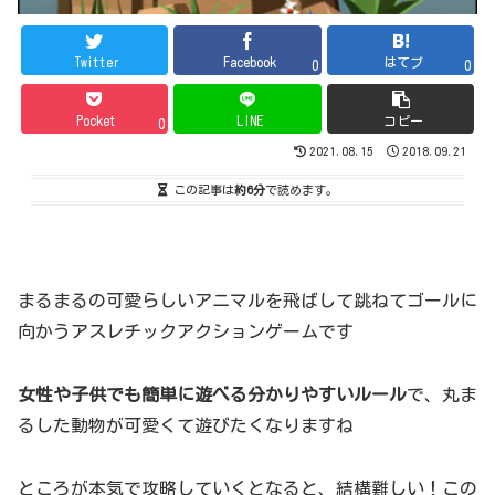
Twitter
Facebook
はてブ
0
0
Pocket
LINE
コピー
0
2021.08.15
2018.09.21
この記事は
約6分
で読めます。
まるまるの可愛らしいアニマルを飛ばして跳ねてゴールに
向かうアスレチックアクションゲームです
女性や子供でも簡単に遊べる分かりやすいルール
で、丸ま
るした動物が可愛くて遊びたくなりますね
ところが本気で攻略していくとなると、結構難しい！この